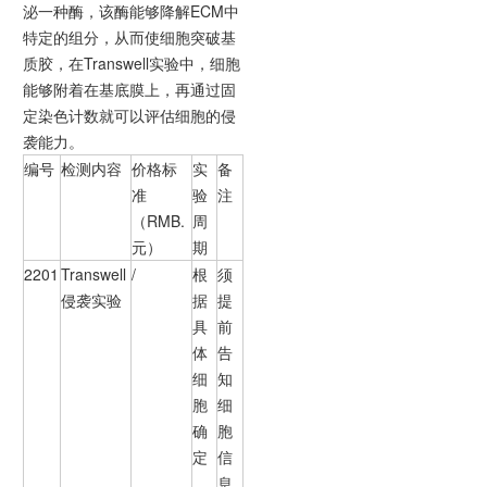
泌一种酶，该酶能够降解ECM中
特定的组分，从而使细胞突破基
质胶，在Transwell实验中，细胞
能够附着在基底膜上，再通过固
定染色计数就可以评估细胞的侵
袭能力。
编号
检测内容
价格标
实
备
准
验
注
（RMB.
周
元）
期
2201
Transwell
/
根
须
侵袭实验
据
提
具
前
体
告
细
知
胞
细
确
胞
定
信
息