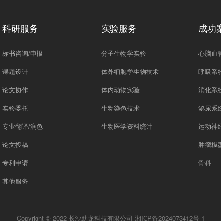
科研服务
实验服务
成功
标书咨询/申报
分子生物学实验
心脑血
课题设计
体外细胞学生物技术
呼吸系
论文协作
体内动物实验
消化系
实验委托
生物染色技术
泌尿系
专业翻译/润色
生物医学资料统计
运动神
论文投稿
肿瘤模
专利申请
骨科
其他服务
Copyright © 2022 长沙助龙科技有限公司
湘ICP备2024073412号-1